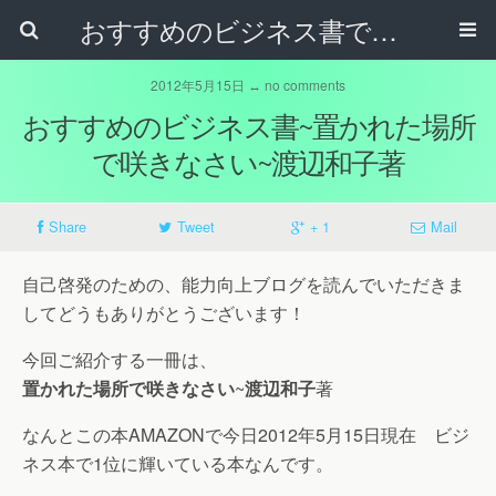
おすすめのビジネス書で自己啓発！
2012年5月15日 ↔ no comments
おすすめのビジネス書~置かれた場所
で咲きなさい~渡辺和子著
Share
Tweet
+ 1
Mail
自己啓発のための、能力向上ブログを読んでいただきま
してどうもありがとうございます！
今回ご紹介する一冊は、
置かれた場所で咲きなさい
~
渡辺和子
著
なんとこの本AMAZONで今日2012年5月15日現在 ビジ
ネス本で1位に輝いている本なんです。