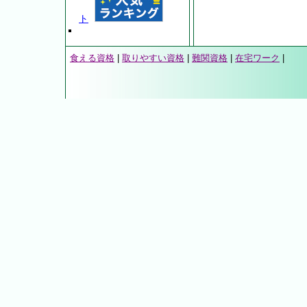
ト
食える資格
|
取りやすい資格
|
難関資格
|
在宅ワーク