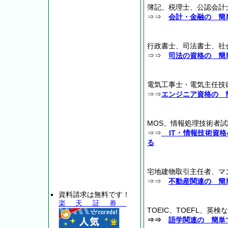
簿記、税理士、公認会計
⇒⇒
会計・金融の 簡
行政書士、司法書士、社
⇒⇒
司法の資格の 簡
電気工事士・電気主任技
⇒⇒
エンジニア資格の 
MOS、情報処理技術者試
⇒⇒
IT・情報技術資格
る
宅地建物取引主任者、マ
⇒⇒
不動産関連の 簡
資料請求は無料です！
楽天証券
TOEIC、TOEFL、英検
⇒⇒
語学関連の 簡単