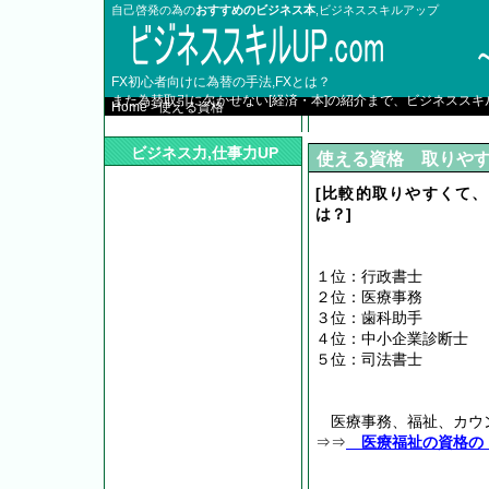
自己啓発の為の
おすすめのビジネス本
,ビジネススキルアップ
FX初心者向けに為替の手法,FXとは？
また為替取引に欠かせない[経済・本]の紹介まで、ビジネススキ
Home
>
使える資格
ビジネス力,仕事力UP
使える資格 取りや
[比較的取りやすくて
は？]
１位：行政書士
２位：医療事務
３位：歯科助手
４位：中小企業診断士
５位：司法書士
医療事務、福祉、カウ
⇒⇒
医療福祉の資格の